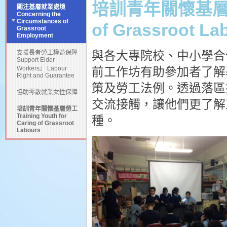
培訓青年關懷基層勞工 T
關注基層就業處境
Concerning the
Circumstances of
of Grassroot La
Grassroot
Employment
與各大專院校、中小學合
支援長者勞工權益保障
Support Elder
Workers』 Labour
前工作坊有助參加者了解
Right and Guarantee
策及勞工法例。透過落區
協助零散就業女性保障
交流接觸，讓他們更了解
培訓青年關懷基層勞工
Training Youth for
種。
Caring of Grassroot
Labours