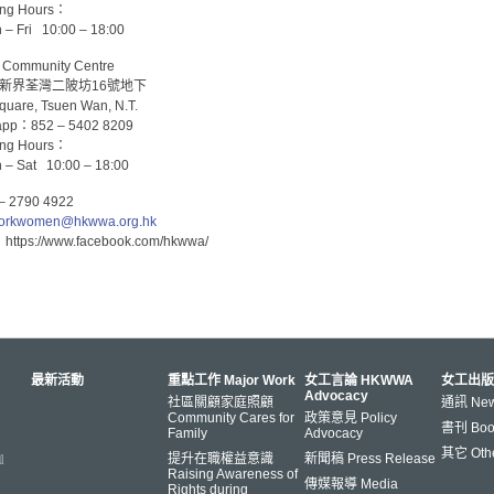
g Hours：
Fri 10:00 – 18:00
mmunity Centre
ss：新界荃灣二陂坊16號地下
Square, Tsuen Wan, N.T.
app：852 – 5402 8209
g Hours：
Sat 10:00 – 18:00
 2790 4922
orkwomen@hkwwa.org.hk
tps://www.facebook.com/hkwwa/
最新活動
重點工作 Major Work
女工言論 HKWWA
女工出版
Advocacy
社區關顧家庭照顧
通訊 News
Community Cares for
政策意見 Policy
書刊 Book
Family
Advocacy
其它 Oth
s』
提升在職權益意識
新聞稿 Press Release
Raising Awareness of
傳媒報導 Media
Rights during