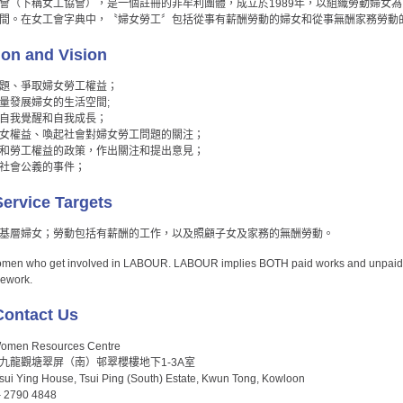
會（下稱女工協會），是一個註冊的非牟利團體，成立於1989年，以組織勞動婦女
間。在女工會字典中，〝婦女勞工〞包括從事有薪酬勞動的婦女和從事無酬家務勞動
on and Vision
題、爭取婦女勞工權益；
量發展婦女的生活空間;
自我覺醒和自我成長；
女權益、喚起社會對婦女勞工問題的關注；
和勞工權益的政策，作出關注和提出意見；
社會公義的事件；
vice Targets
基層婦女；勞動包括有薪酬的工作，以及照顧子女及家務的無酬勞動。
women who get involved in LABOUR. LABOUR implies BOTH paid works and unpaid w
ework.
ntact Us
n Resources Centre
ss：九龍觀塘翠屏（南）邨翠櫻樓地下1-3A室
sui Ying House, Tsui Ping (South) Estate, Kwun Tong, Kowloon
 2790 4848