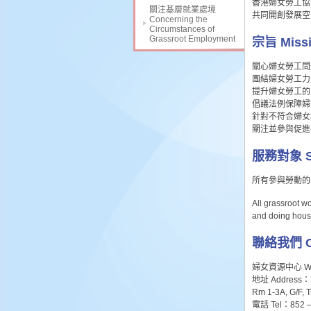
香港婦女勞工協
關注基層就業處境
共同開創發展空
Concerning the
Circumstances of
Grassroot Employment
宗旨 Missi
關心婦女勞工問
團結婦女勞工力
提升婦女勞工的
倡議法例保障婦
針對不符合婦女
關注並參與促進
服務對象 Ser
所有參與勞動的
All grassroot 
and doing hous
聯絡我們 Co
婦女資源中心 Wome
地址 Addre
Rm 1-3A, G/F, T
電話 Tel：852 –