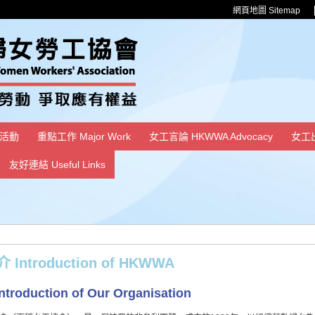
網頁地圖 Sitemap
活動
重點工作 Major Work
女工言論 HKWWA Advocacy
女工
友好連結 Useful Links
Introduction of HKWWA
roduction of Our Organisation