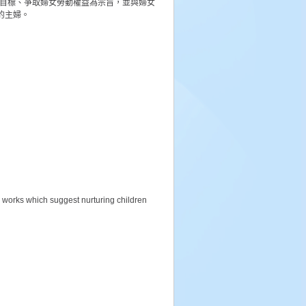
為目標、爭取婦女勞動權益為宗旨，並與婦女
的主婦。
orks which suggest nurturing children