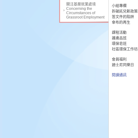
關注基層就業處境
小組專欄
Concerning the
拆破託兒新政策
Circumstances of
答文件的陷阱
Grassroot Employment
傘布的再生
課程活動
護膚品班
環保皂班
社區環保工作坊
會員福利
廸士尼同樂日
閱讀通訊