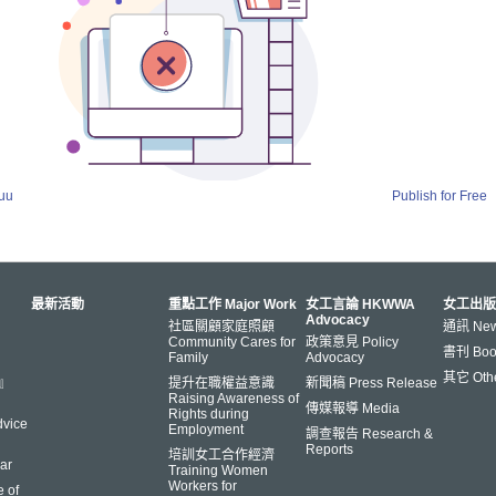
suu
Publish for Free
最新活動
重點工作 Major Work
女工言論 HKWWA
女工出版
Advocacy
社區關顧家庭照顧
通訊 News
Community Cares for
政策意見 Policy
書刊 Book
Family
Advocacy
其它 Oth
s』
提升在職權益意識
新聞稿 Press Release
Raising Awareness of
傳媒報導 Media
Rights during
vice
Employment
調查報告 Research &
Reports
培訓女工合作經濟
ar
Training Women
Workers for
 of