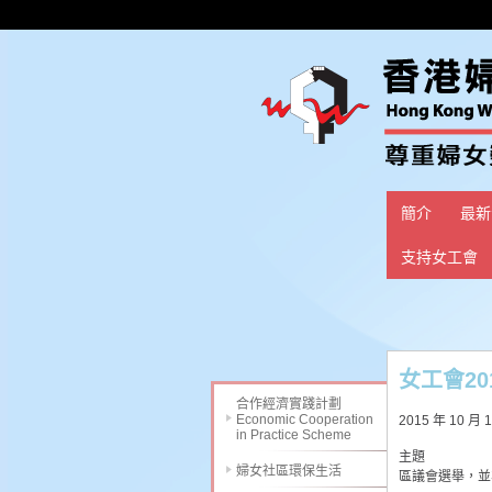
簡介
最新
支持女工會
女工會20
合作經濟實踐計劃
Economic Cooperation
2015 年 10 月 
in Practice Scheme
主題
婦女社區環保生活
區議會選舉，並