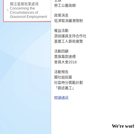
主題
關注基層就業處境
勞工公義政綱
Concerning the
Circumstances of
政策消息
Grassroot Employment
低津取消離港限制
權益活動
游說議員支持合作社
基層工人藝術展覽
活動回顧
賣旗籌款達標
會員大會2016
活動預告
關社組招募
社區時分獎勵計劃
「藝述義工」
閱讀通訊