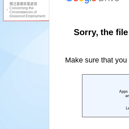
關注基層就業處境
Concerning the
Circumstances of
Grassroot Employment