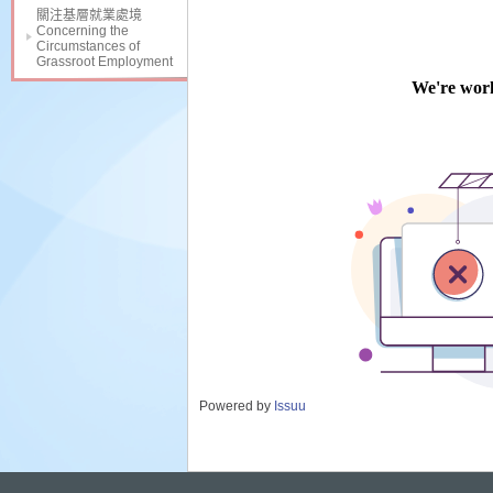
關注基層就業處境
Concerning the
Circumstances of
Grassroot Employment
Powered by
Issuu