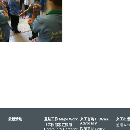
最新活動
重點工作 Major Work
女工言論 HKWWA
女工出版
Advocacy
社區關顧家庭照顧
通訊 News
Community Cares for
政策意見 Policy