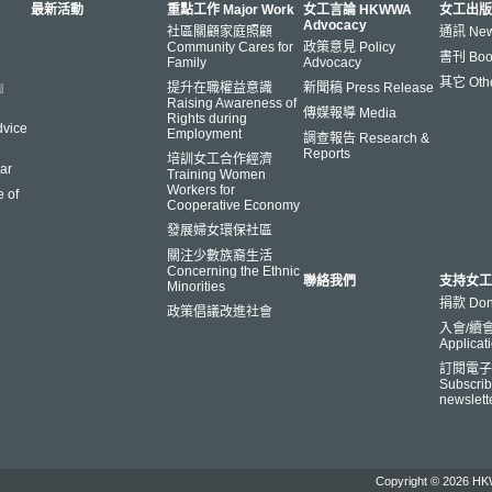
最新活動
重點工作 Major Work
女工言論 HKWWA
女工出版
Advocacy
社區關顧家庭照顧
通訊 News
Community Cares for
政策意見 Policy
書刊 Book
Family
Advocacy
其它 Oth
s』
提升在職權益意識
新聞稿 Press Release
Raising Awareness of
傳媒報導 Media
Rights during
vice
Employment
調查報告 Research &
Reports
培訓女工合作經濟
ar
Training Women
Workers for
 of
Cooperative Economy
發展婦女環保社區
關注少數族裔生活
Concerning the Ethnic
聯絡我們
支持女工
Minorities
捐款 Don
政策倡議改進社會
入會/續會 
Applicat
訂閱電子
Subscrib
newslett
Copyright © 2026 HKW