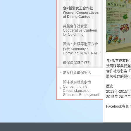
食+飯堂女工合作社
Women Cooperatives
of Dining Canteen
共膳合作社食堂
Cooperative Canteen
for Co-dining
團結・升級再造車衣合
作社 Solidarity・
Upcycling SEW CRAFT
食+飯堂位於理
環保清潔隊合作社
洗碗碟等業務運
合作社取名為「
婦女社區環保生活
弱勢社群的踐行
關注基層就業處境
歷史
Concerning the
Circumstances of
2013年-20
Grassroot Employment
2015年-2017
Facebook專頁