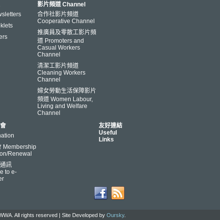
影片頻道 Channel
letters
合作社影片頻道
Cooperative Channel
lets
推廣員及零散工影片頻
ers
道 Promoters and
Casual Workers
Channel
清潔工影片頻道
Cleaning Workers
Channel
婦女勞動生活保障影片
頻道 Women Labour,
Living and Welfare
Channel
會
友好連結
Useful
ation
Links
Membership
ion/Renewal
通訊
e to e-
er
WA. All rights reserved | Site Developed by
Oursky
.