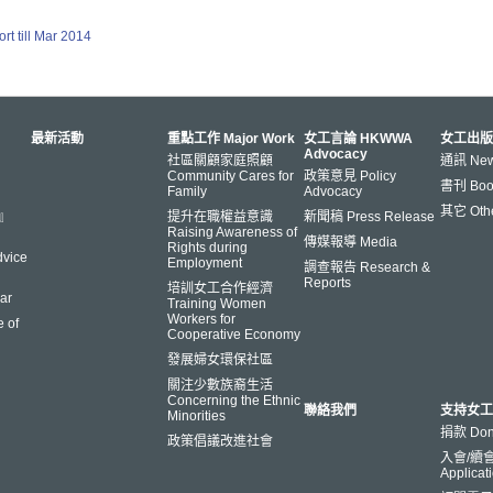
ort till Mar 2014
最新活動
重點工作 Major Work
女工言論 HKWWA
女工出版
Advocacy
社區關顧家庭照顧
通訊 News
Community Cares for
政策意見 Policy
書刊 Book
Family
Advocacy
其它 Oth
s』
提升在職權益意識
新聞稿 Press Release
Raising Awareness of
傳媒報導 Media
Rights during
vice
Employment
調查報告 Research &
Reports
培訓女工合作經濟
ar
Training Women
Workers for
 of
Cooperative Economy
發展婦女環保社區
關注少數族裔生活
Concerning the Ethnic
聯絡我們
支持女工
Minorities
捐款 Don
政策倡議改進社會
入會/續會 
Applicat