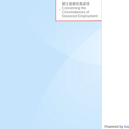
關注基層就業處境
Concerning the
Circumstances of
Grassroot Employment
Powered by
Is