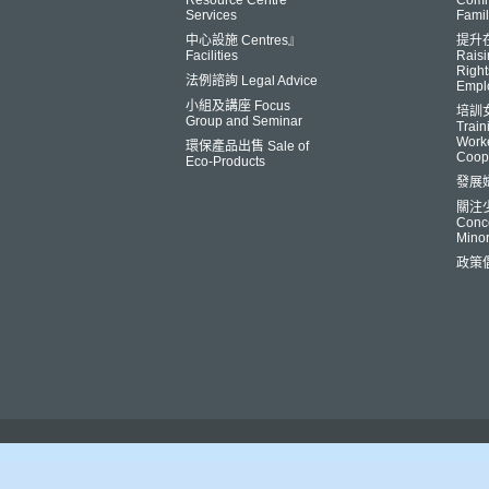
Resource Centre
Comm
Services
Famil
中心設施 Centres』
提升
Facilities
Raisi
Right
法例諮詢 Legal Advice
Empl
小組及講座 Focus
培訓
Group and Seminar
Trai
Worke
環保產品出售 Sale of
Coop
Eco-Products
發展
關注
Conce
Minor
政策