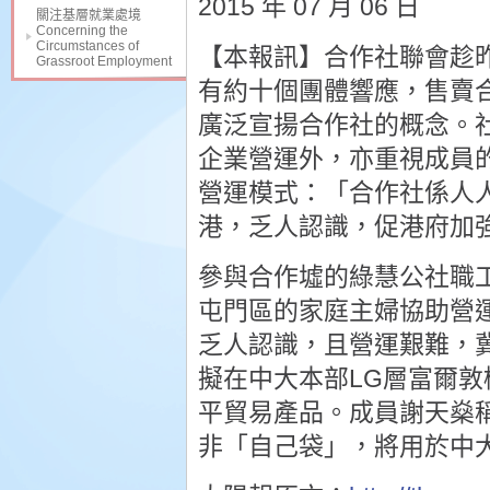
2015 年 07 月 06 日
關注基層就業處境
Concerning the
Circumstances of
【本報訊】合作社聯會趁
Grassroot Employment
有約十個團體響應，售賣
廣泛宣揚合作社的概念。
企業營運外，亦重視成員
營運模式：「合作社係人
港，乏人認識，促港府加
參與合作墟的綠慧公社職
屯門區的家庭主婦協助營
乏人認識，且營運艱難，
擬在中大本部LG層富爾
平貿易產品。成員謝天燊
非「自己袋」，將用於中