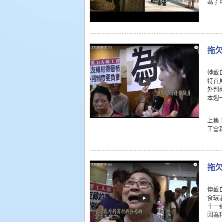
為了
拖
轉載
特首
外判
本週
上集：h
工會新
拖
傳載
食環
十一
因為