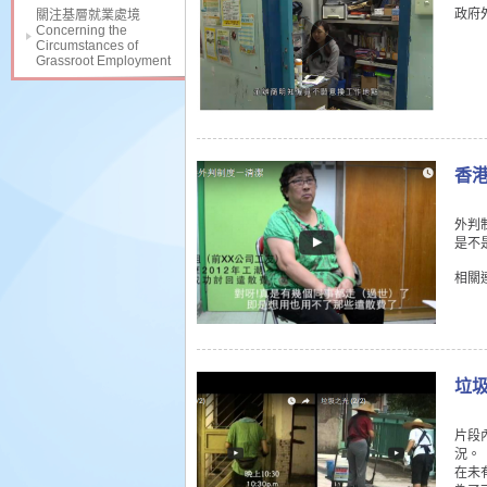
政府
關注基層就業處境
Concerning the
Circumstances of
Grassroot Employment
香
外判
是不
相關
垃
片段
況。
在未