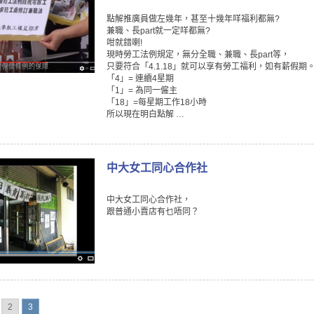
點解推廣員做左幾年，甚至十幾年咩福利都無?
兼職、長part就一定咩都無?
咁就錯喇!
現時勞工法例規定，無分全職、兼職、長part等，
只要符合「4.1.18」就可以享有勞工福利，如有薪假期
「4」= 連續4星期
「1」= 為同一僱主
「18」=每星期工作18小時
所以現在明白點解 …
中大女工同心合作社
中大女工同心合作社，
跟普通小賣店有乜唔同？
2
3