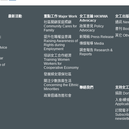
最新活動
重點工作 Major Work
女工言論 HKWWA
女工出版
Advocacy
社區關顧家庭照顧
通訊 News
Community Cares for
政策意見 Policy
書刊 Book
Family
Advocacy
其它 Oth
s』
提升在職權益意識
新聞稿 Press Release
Raising Awareness of
傳媒報導 Media
Rights during
vice
Employment
調查報告 Research &
Reports
培訓女工合作經濟
ar
Training Women
Workers for
 of
Cooperative Economy
發展婦女環保社區
關注少數族裔生活
Concerning the Ethnic
聯絡我們
支持女工
Minorities
捐款 Don
政策倡議改進社會
入會/續會 
Applicat
訂閱電子
Subscrib
newslett