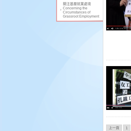
關注基層就業處境
Concerning the
Circumstances of
Grassroot Employment
上一頁
1