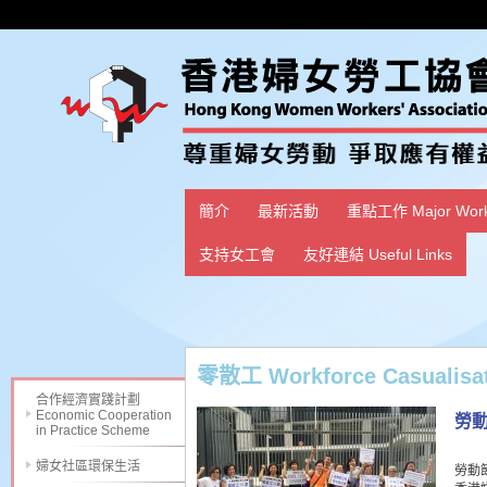
簡介
最新活動
重點工作 Major Wor
支持女工會
友好連結 Useful Links
零散工 Workforce Casualisa
合作經濟實踐計劃
Economic Cooperation
勞
in Practice Scheme
婦女社區環保生活
勞動