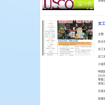
等推
女工
主題
民主
女工
女工
小組
時間
201
零散
清潔
社區
區議