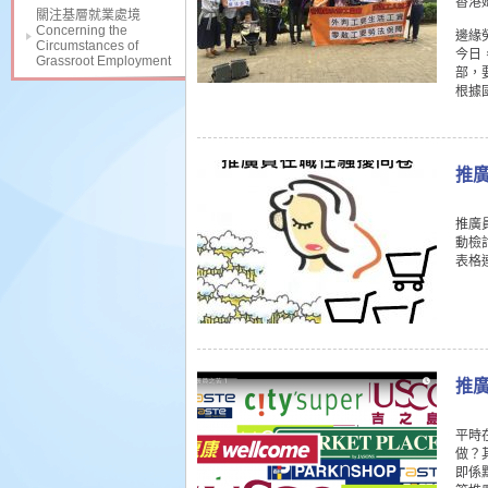
香港
關注基層就業處境
Concerning the
邊緣
Circumstances of
今日
Grassroot Employment
部，
根據
推
推廣
動檢
表格連結
推
平時
做？
即係