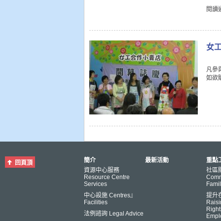
閱讀
女工
凡參
如欲
簡介
最新活動
重點工
回頁頂
資源中心服務
社區
Resource Centre
Comm
Services
Famil
中心設施 Centres』
提升
Facilities
Raisi
Right
法例諮詢 Legal Advice
Empl