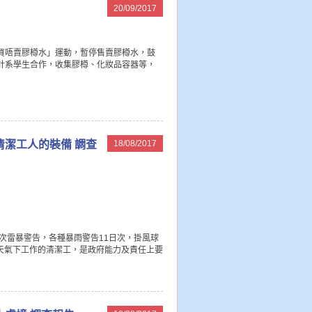
20/09/2017
唔買唔賣膠樽水」運動，暫停售賣膠樽水，鼓
設計系學生合作，收集膠樽、化妝品容器等，
判清潔工人的裝備 調查
18/08/2017
日次雷暴警告，各種暴雨警告11日次，掛風球
天氣下工作的清潔工，是政府能力及責任上要