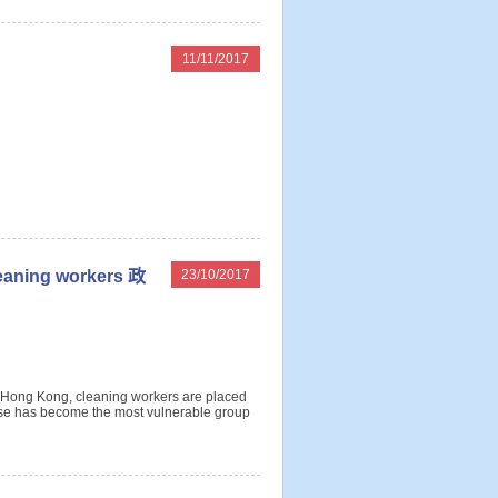
11/11/2017
eaning workers 政
23/10/2017
n Hong Kong, cleaning workers are placed
lese has become the most vulnerable group