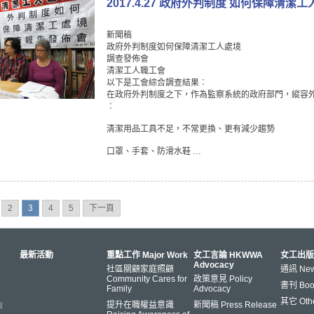
2017.4.27 政府外判制度 如何保障清潔
新聞稿
政府外判制度如何保障清潔工人處境
調查發佈會
清潔工人職工會
以下是工會綜合調查結果︰
在政府外判制度之下，作為監察系統的政府部門，縱容
︰
清潔用品工具不足，不常更換、更有減少趨勢
口罩、手套、防滑水鞋 …
2
3
4
5
下一頁
最新活動
重點工作 Major Work
女工言論 HKWWA
女工出版
Advocacy
社區關顧家庭照顧
通訊 News
Community Cares for
政策意見 Policy
書刊 Book
Family
Advocacy
其它 Oth
s』
提升在職權益意識
新聞稿 Press Release