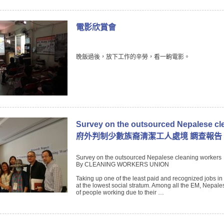
電影欣賞會
晚飯過後，放下工作的辛勞，看一齣電影。
Survey on the outsourced Nepalese cl
府外判制少數族裔清潔工人處境 調查報告
Survey on the outsourced Nepalese cleaning workers
By CLEANING WORKERS UNION
Taking up one of the least paid and recognized jobs i
at the lowest social stratum. Among all the EM, Nepa
of people working due to their …