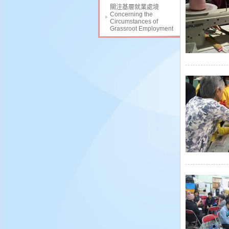
關注基層就業處境
Concerning the
Circumstances of
Grassroot Employment