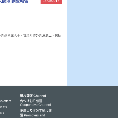
工人處境 調查報告
18/08/2017
外判商削減人手．食環苛待外判清潔工，包括
影片頻道 Channel
letters
合作社影片頻道
Cooperative Channel
lets
推廣員及零散工影片頻
ers
道 Promoters and