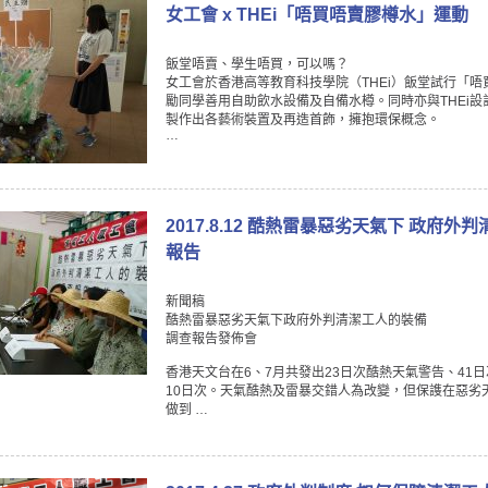
女工會 x THEi「唔買唔賣膠樽水」運動
飯堂唔賣、學生唔買，可以嗎？
女工會於香港高等教育科技學院（THEi）飯堂試行「
勵同學善用自助飲水設備及自備水樽。同時亦與THEi
製作出各藝術裝置及再造首飾，擁抱環保概念。
…
2017.8.12 酷熱雷暴惡劣天氣下 政府外
報告
新聞稿
酷熱雷暴惡劣天氣下政府外判清潔工人的裝備
調查報告發佈會
香港天文台在6、7月共發出23日次酷熱天氣警告、41
10日次。天氣酷熱及雷暴交錯人為改變，但保謢在惡劣
做到 …