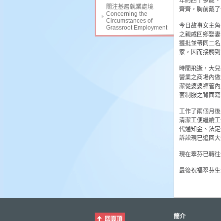
年約四十多歲、
關注基層就業處境
齊齊，胸前戴了
Concerning the
Circumstances of
今日故事女主角
Grassroot Employment
之親戚回鄉娶妻
獲批並帶同二名
家，因而接觸到
時間飛逝，大兒
營業之商場內做
潔從婆婆褲管內
套制服之背面寫
工作了兩個月後
清潔工便繼續工
代通知金、法定
訴訟現已追回大
現在翠芬已轉往
最後祝福翠芬生
簡介
回頁頂