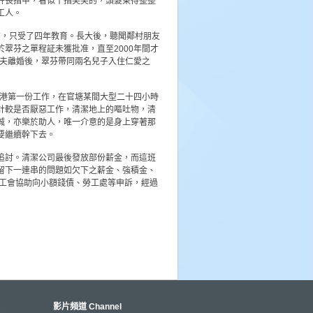
許長指甲，看似十指尖尖的，頭髮束得整整
工人。
貧，只受了四年教育。長大後，聽聞鄰村朋友
翠芬之單程証未獲批准，直至2000年間才
丈夫離婚後，翠芬帶同兩名兒子入住仁愛之
在港第一份工作，在官塘某間大型二十四小時
計較是否厭惡工作，清潔地上的嘔吐物，清
誠，亦樂於助人，唯一介意的是身上穿著那
要繼續幹下去。
追討。清潔公司最後發放部份薪金，而這班
留下一連串的問題如欠下之薪金、強積金、
過工會協助向小額錢債、勞工處等申訴，經過
影片頻道 Channel