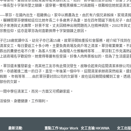
中等身材、雙唇厚厚但經常面帶著笑容的女仕，她的一對手雖然並非幼細，但留了少
一條長型十字架吊墜之頸鍊，還穿著一雙粗黑橫條二吋高跟鞋。很難相信她就是清潔
──翠芬，在國內出生，祖籍佛山，家中以務農為主，由於有六個兄弟姊妹，家境清
，輾轉間翠芬便嫁給這位比她年長二十多歲男子為妻，並在四年間誕下兩名兒子，由於
兒子來港與丈夫團聚，好景不常，丈夫因精神出現問題而入住精神病院。2002年與
宗教信仰，這亦是翠芬為何喜歡佩帶十字架頸鍊之原因。
子已18歲就讀中五，幼兒子亦已滿15歲，故翠芬開始重投社會服務，經介紹下找到
清潔女工，每日要返工十多小時，主要負責商場及商戶等之清潔。翠芬敬業樂業，不
跌出的糞便也亳不介意，為客人引路，為傷殘人仕推輪椅等等……翠芬對工作充滿熱
上該商場名字歡迎你，她覺得尊嚴有些受損，好像人肉佈景板似的，但為了生活還是
，翠芬還未獲發薪金，而其他工友亦有此情況發生，故聯合起來向這間清潔承辦公司
作，亦過著逢二進一的日子，直至一年後某一個中午，這間清潔承辦商突然結束，遺
假期 、年假等等……由於翠芬要討回公司的欠薪等，故在這段期間接觸到工會，透
部份的欠薪。
一間中學任清潔工，而另一方面又可照顧家庭。
活愉快、身體健康，工作順利。
最新活動
重點工作 Major Work
女工言論 HKWWA
女工出版