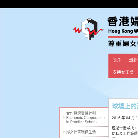
簡介
最新
支持女工會
球場上的
合作經濟實踐計劃
Economic Cooperation
2016 年 04 月 
in Practice Scheme
經過一番尋找，
婦女社區環保生活
便聊及工作範疇