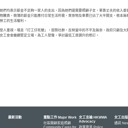
她們均表示薪金不足夠一家人的支出，因為她們還需要照顧子女，單靠丈夫的收入委
物騰貴，微薄的薪金只能應付日常生活所需，買食物及車費已佔了大半開支，根本無
勞工的生活權利。
受人重視，嘆息「打工仔死梗」，弱勢社群，反映當中的不平及無奈，政府只顧及大
女工會會繼續堅定立場，為工人發聲，爭討最低工資調升的修訂。
最新活動
重點工作 Major Work
女工言論 HKWWA
女工出版
Advocacy
社區關顧家庭照顧
通訊 News
Community Cares for
政策意見 Policy