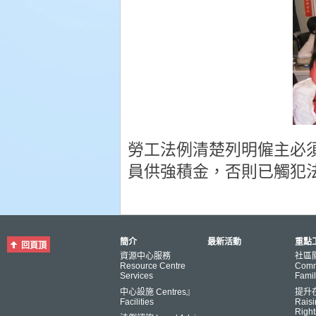
勞工法例清楚列明僱主必
員供強積金，否則已觸犯法列!
簡介
最新活動
重點工
回頁頂
資源中心服務
社區
Resource Centre
Comm
Services
Famil
中心設施 Centres』
提升
Facilities
Raisi
Right