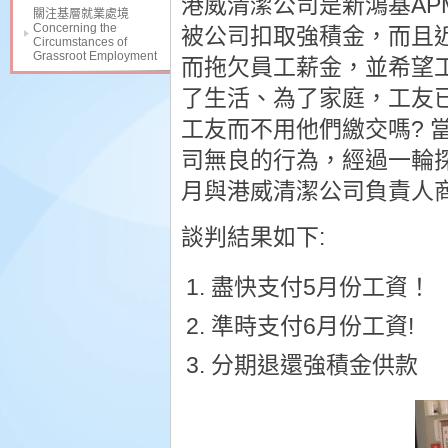
港威清潔公司是新鴻基AP
關注基層就業處境
Concerning the
被公司扣取強積金，而且
Circumstances of
Grassroot Employment
而拖欠員工薪金，並希望
了生活、為了家庭，工友
工友而不用他們繳交嗎? 
司無良的行為，經過一輪探
月與港威清潔公司負責人
談判結果如下:
盡快支付5月份工資！
準時支付6月份工資!
分期退還強積金供款