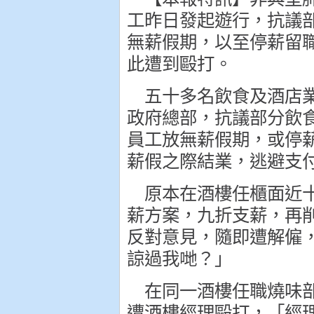
工昨日發起遊行，抗議
無薪假期，以至停薪留
此遭到毆打。
五十多名飲食及酒店業
政府總部，抗議部分飲
員工放無薪假期，或停
薪假之際結業，逃避支
原本在酒樓任櫃面近十
薪方案，九折支薪，再
反對意見，隨即遭解僱
諒過我哋？」
在同一酒樓任職燒味部
遭酒樓經理毆打，「經