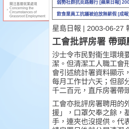
弱勢社群抗炎路難行 [蘋果日報] 200
關注基層就業處境
Concerning the
Circumstances of
飲食業員工抗議被迫放無薪假 [成報] 200
Grassroot Employment
星島日報 | 2003-06-27 
工會批評房署 帶頭
沙士令市民對衞生環境
潔。但清潔工人職工會
會引述統計署資料顯示
每月工作廿六天；但部
千二百元，直斥房署帶
工會亦批評房署聘用的
援」，口罩欠奉之餘，
手，連夾也沒提供。代