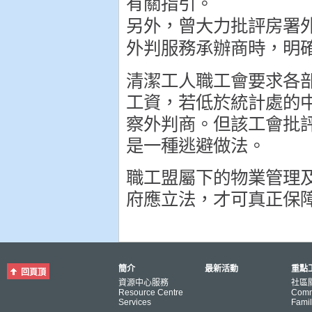
有關指引。
另外，曾大力批評房署
外判服務承辦商時，明
清潔工人職工會要求各
工資，若低於統計處的
察外判商。但該工會批
是一種逃避做法。
職工盟屬下的物業管理
府應立法，才可真正保
簡介
最新活動
重點工
回頁頂
資源中心服務
社區
Resource Centre
Comm
Services
Famil