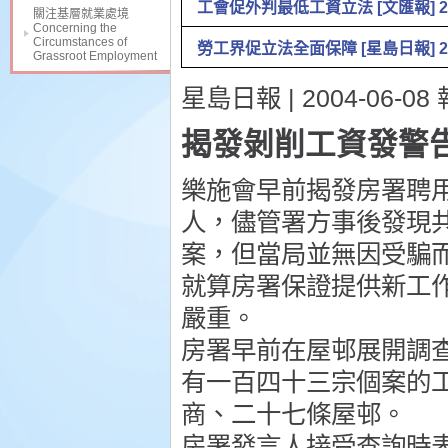
工會促外判最低工資立法 [文匯報] 200
關注基層就業處境
Concerning the
Circumstances of
勞工界促立法全面保障 [星島日報] 2004
Grassroot Employment
星島日報 | 2004-06-08 
揭發剝削工資發警
樂施會早前揭發房署聘
人，儘管署方事後發現
案，但當局並無因受騙
就算房署保證提供新工
嚴重。
房署早前在屋邨展開調
有一百四十三宗個案的
商、二十七條屋邨。
房署發言人接受查詢時