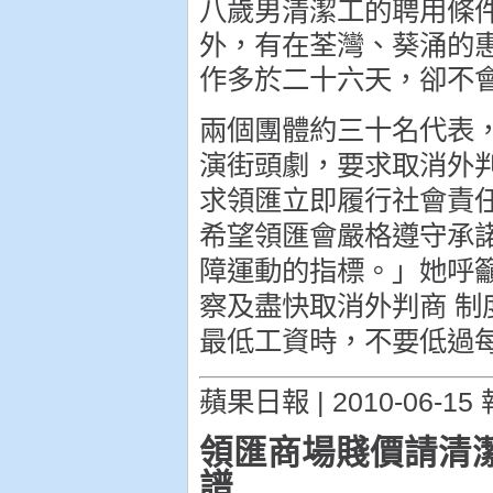
八歲男清潔工的聘用條
外，有在荃灣、葵涌的
作多於二十六天，卻不
兩個團體約三十名代表
演街頭劇，要求取消外
求領匯立即履行社會責
希望領匯會嚴格遵守承
障運動的指標。」她呼
察及盡快取消外判商 
最低工資時，不要低過
蘋果日報 | 2010-06-15 
領匯商場賤價請清潔
譜