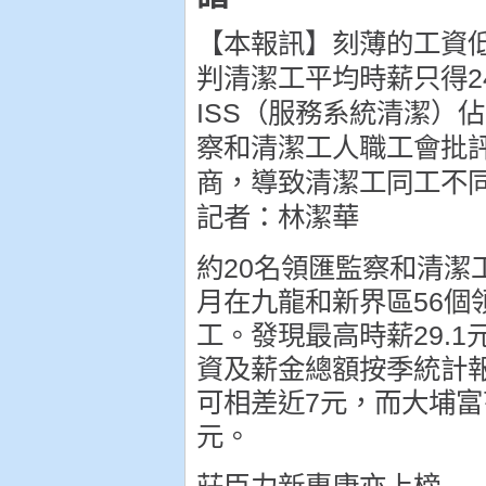
【本報訊】刻薄的工資
判清潔工平均時薪只得2
ISS（服務系統清潔）佔
察和清潔工人職工會批
商，導致清潔工同工不
記者：林潔華
約20名領匯監察和清潔
月在九龍和新界區56個
工。發現最高時薪29.1
資及薪金總額按季統計報
可相差近7元，而大埔富亨
元。