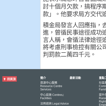
討十個月欠款，搞程序
款」。他要求局方交代
積金局發言人回應指，
進，曾循民事途徑成功
言人稱，會循法律途徑
將考慮刑事檢控有關公
判罰款二萬四千元。
簡介
最新活動
重點工
回頁頂
資源中心服務
社區
Resource Centre
Comm
Services
Famil
中心設施 Centres』
提升
Facilities
Raisi
Right
法例諮詢 Legal Advice
Empl