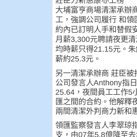
莊臣力新惠康亦上榜
大埔富亨商場清潔承辦商I
工，強調公司履行 和領
約內已訂明人手和替假安
月薪3,300元聘請夜
均時薪只得21.15元
薪約25.3元。
另一清潔承辦商 莊臣被指
公司發言人Anthony指
25.64，夜間員工工作5
匯之間的合約。他解釋
兩間清潔外判商力新和惠
領匯監察發言人李翠琼
支，由07年5.8億降至