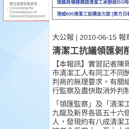
領匯商場賤價請清潔工承辦商ISS時薪
關注基層就業處境
Concerning the
Circumstances of
港威600清潔工追積金欠款 [東方日報] 2
Grassroot Employment
大公報 | 2010-06-15 報章
清潔工抗議領匯剝
【本報訊】實習記者陳
市清潔工人有同工不同
判商的無理要求。有關
行監察及盡快取消外判
「領匯監察」及「清潔
九龍及新界各區五十六
人，發現約有八成清潔