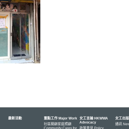
最新活動
重點工作 Major Work
女工言論 HKWWA
女工出版
Advocacy
社區關顧家庭照顧
通訊 News
Community Cares for
政策意見 Policy