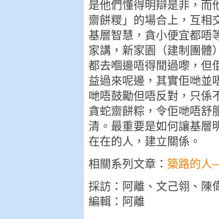
是他們懂得明辯是非，而
齋餅糉」的場合上，互相
基層智慧，貪小便宜都唔
家講，新家園（建制團體
都去嗰邊唔得閒過嚟，但
益過來呢邊，其實佢哋並
哋唔鼓勵但唔反對，只係
貪蛇齋餅粽，令佢哋唔舒
清。最重要是如何讓基層
在在的人，建立關係。
相關
系列
文章：
築路的人
採訪：阿離、文己翎、陳
編輯：阿離