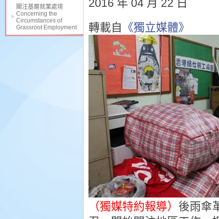
2016 年 04 月 22 日
關注基層就業處境
Concerning the
Circumstances of
轉載自
《獨立媒體》
Grassroot Employment
（獨媒特約報導）
後雨傘