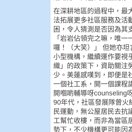
在深耕地區的過程中，最
法拓展更多社區服務及活
困，令人猜測是否因為其
「岩岩佔領完之嘛，唯一一個
囉！（大笑）」 但她亦
小型機構，繼續運作要視
織」的政策下，資助關注
少。美蓮感嘆到，即便是
一個社工系，開一個課程
開嗰啲輔導呀counselin
90年代，社區發展隊曾火
民運動，無公屋居民去抗議
工幫忙收樓，而非為當區
勢下，不少機構更可能因