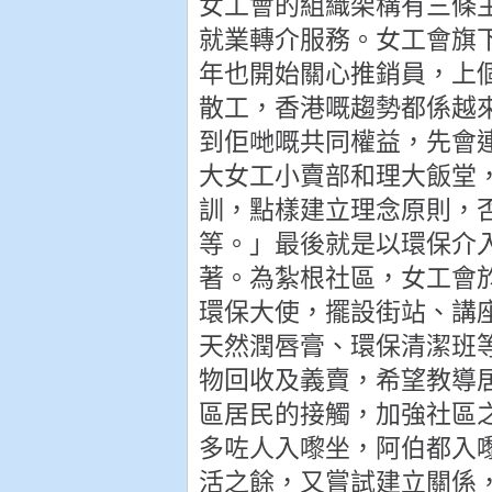
女工會的組織架構有三條
就業轉介服務。女工會旗
年也開始關心推銷員，上
散工，香港嘅趨勢都係越
到佢哋嘅共同權益，先會
大女工小賣部和理大飯堂
訓，點樣建立理念原則，
等。」最後就是以環保介
著。為紮根社區，女工會
環保大使，擺設街站、講
天然潤唇膏、環保清潔班
物回收及義賣，希望教導
區居民的接觸，加強社區
多咗人入嚟坐，阿伯都入
活之餘，又嘗試建立關係