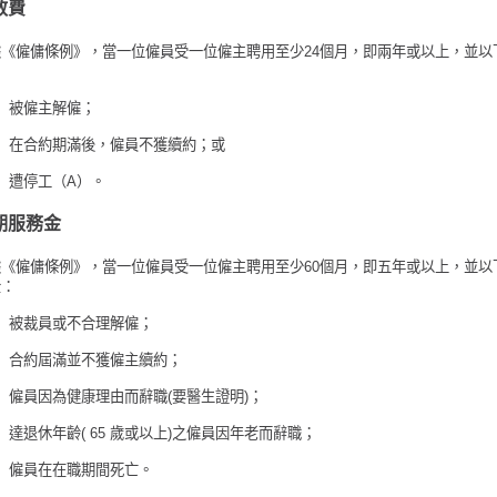
散費
據《僱傭條例》，當一位僱員受一位僱主聘用至少24個月，即兩年或以上，並以
：
）被僱主解僱；
2）在合約期滿後，僱員不獲續約；或
）遭停工（A）。
期服務金
據《僱傭條例》，當一位僱員受一位僱主聘用至少60個月，即五年或以上，並以
金：
1）被裁員或不合理解僱；
2）合約屆滿並不獲僱主續約；
）僱員因為健康理由而辭職(要醫生證明)；
）達退休年齡( 65 歲或以上)之僱員因年老而辭職；
5）僱員在在職期間死亡。