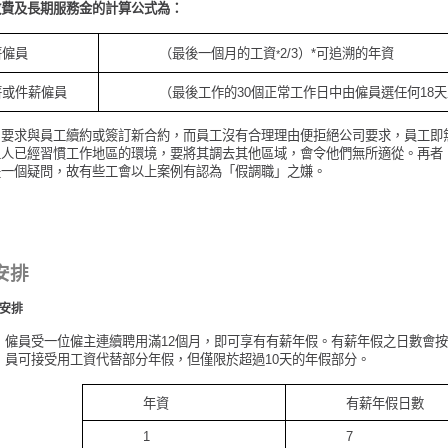
散費及長期服務金的計算公式為：
薪僱員
（最後一個月的工資
2/3）*可追溯的年資
*
薪或件薪僱員
（最後工作的30個正常工作日中由僱員選任何18
司要求與員工續約或簽訂新合約，而員工沒有合理理由便拒絕公司要求，員工即
工人已經習慣工作地區的環境，要將其調去其他區域，會令他們無所適從。再者
是一個疑問，故有些工會以上案例有認為「假調職」之嫌。
安排
安排
僱員受一位僱主連續聘用滿12個月，即可享有有薪年假。有薪年假之日數會
員可接受用工資代替部分年假，但僅限於超過10天的年假部分。
年資
有薪年假日數
1
7