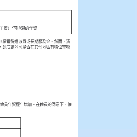
天工資）*可追溯的年資
無權獲得遣散費或長期服務金。然而，清
，到底該公司是否在其他地區有職位空缺
按僱員年資逐年增加。在僱員的同意下，僱