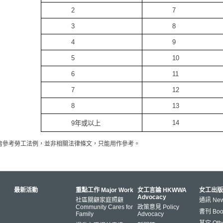
2
7
3
8
4
9
5
10
6
11
7
12
8
13
14
9年或以上
料皆參考勞工法例，並非相關法律條文，只能用作參考。
最新活動
重點工作 Major Work
女工言論 HKWWA
女工出版
Advocacy
社區關顧家庭照顧
通訊 News
Community Cares for
政策意見 Policy
書刊 Book
Family
Advocacy