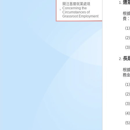
遣
關注基層就業處境
Concerning the
Circumstances of
根
Grassroot Employment
費
（1
（
（3
長
根
務
（
（
（3
（4
（