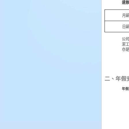
遣
月
日
公
潔
亦
二、年假
年假