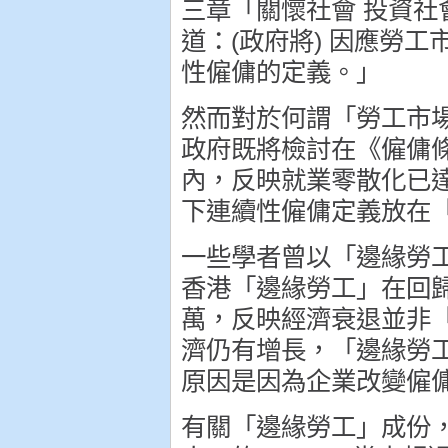
三章「關懷社會 投資社
道：(政府將) 因應勞
性僱傭的定義。」
然而對於何謂「勞工市
政府既將檢討在《僱傭
內，反映就業零散化已
下連續性僱傭定義放在
一些學者曾以「邊緣勞工
香港「邊緣勞工」在回歸前一
萬，反映經濟衰退並非「
濟仍有增長，「邊緣勞工
原因是因為企業改變僱
有關「邊緣勞工」成份，