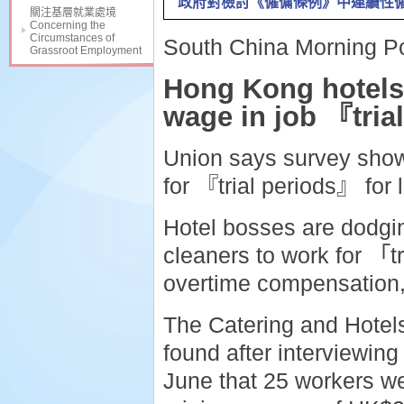
政府對檢討《僱傭條例》中連續性僱傭的
關注基層就業處境
Concerning the
Circumstances of
South China Morning P
Grassroot Employment
Hong Kong hotels
wage in job 『tria
Union says survey show
for 『trial periods』 for
Hotel bosses are dodgi
cleaners to work for 「t
overtime compensation, 
The Catering and Hote
found after interviewin
June that 25 workers we