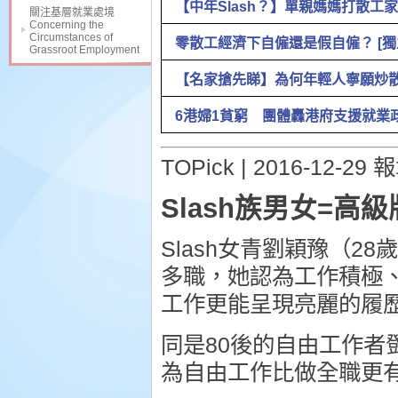
【中年Slash？】單親媽媽打散工家庭破
關注基層就業處境
Concerning the
Circumstances of
零散工經濟下自僱還是假自僱？ [獨立媒體
Grassroot Employment
【名家搶先睇】為何年輕人寧願炒散（阿飛
6港婦1貧窮 團體轟港府支援就業政策不足
TOPick | 2016-12-29 
Slash族男女=高
Slash女青劉穎豫（
多職，她認為工作積極、
工作更能呈現亮麗的履
同是80後的自由工作
為自由工作比做全職更