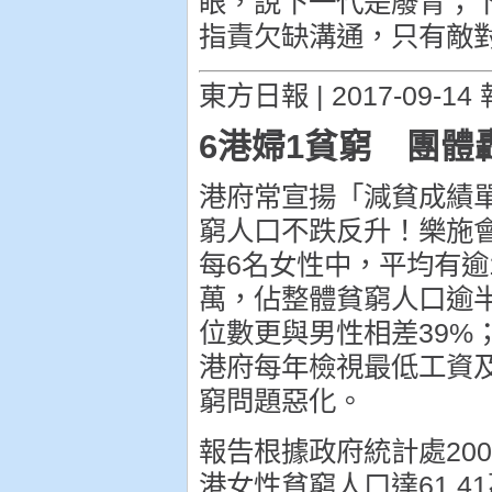
眼，說下一代是廢青；
指責欠缺溝通，只有敵
東方日報 | 2017-09-14
6港婦1貧窮 團體
港府常宣揚「減貧成績
窮人口不跌反升！樂施
每6名女性中，平均有逾
萬，佔整體貧窮人口逾半，
位數更與男性相差39%
港府每年檢視最低工資
窮問題惡化。
報告根據政府統計處20
港女性貧窮人口達61.4