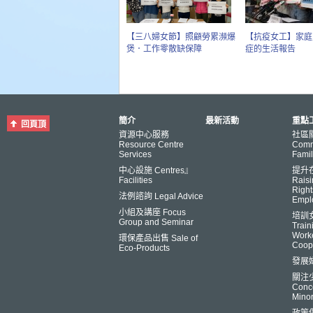
【三八婦女節】照顧勞累瀕爆
【抗疫女工】家庭
煲．工作零散缺保障
症的生活報告
簡介
最新活動
重點工
回頁頂
資源中心服務
社區
Resource Centre
Comm
Services
Famil
中心設施 Centres』
提升
Facilities
Raisi
Right
法例諮詢 Legal Advice
Empl
小組及講座 Focus
培訓
Group and Seminar
Trai
Worke
環保產品出售 Sale of
Coop
Eco-Products
發展
關注
Conce
Minor