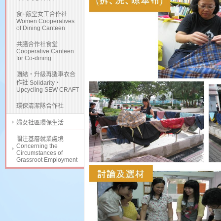
食+飯堂女工合作社
Women Cooperatives
of Dining Canteen
共膳合作社食堂
Cooperative Canteen
for Co-dining
團結・升級再造車衣合
作社 Solidarity・
Upcycling SEW CRAFT
環保清潔隊合作社
婦女社區環保生活
關注基層就業處境
Concerning the
Circumstances of
Grassroot Employment