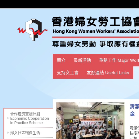
簡介
最新活動
重點工作 Major Wor
支持女工會
友好連結 Useful Links
清
金
合作經濟實踐計劃
Economic Cooperation
in Practice Scheme
清潔
婦女社區環保生活
抗疫
七類