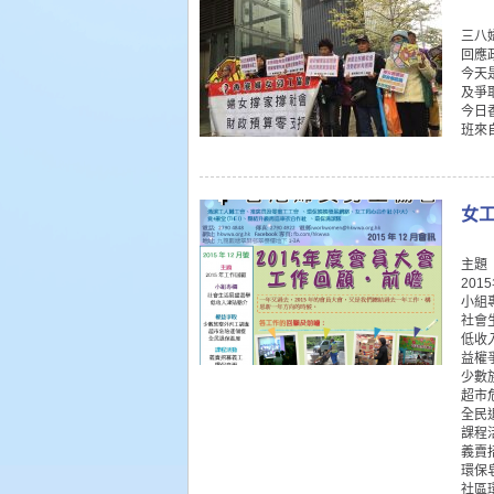
三八
回應
今天
及爭
今日
班來
女工
主題
201
小組
社會
低收
益權
少數
超市
全民
課程
義賣
環保
社區