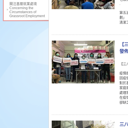
.
關注基層就業處境
Concerning the
Circumstances of
第五
Grassroot Employment
劃」
清潔
【三
發
【三
疫情
因疫
對於
家庭
處理
在疫
卻缺
三