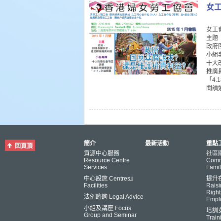
女工
女工
主題
政府
小組
十大
推廣
「4.
閱讀
簡介
最新活動
重點工
回頁頂
資源中心服務
社區
Resource Centre
Comm
Services
Famil
中心設施 Centres』
提升
Facilities
Raisi
Right
法例諮詢 Legal Advice
Empl
小組及講座 Focus
培訓
Group and Seminar
Trai