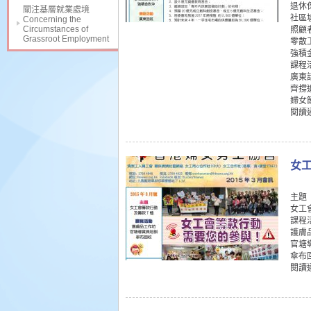
退休
關注基層就業處境
社區
Concerning the
Circumstances of
照顧
Grassroot Employment
零散
強積
課程
廣東
齊撐
婦女
閱讀
女工
主題
女工
課程
護膚
官塘
傘布
閱讀