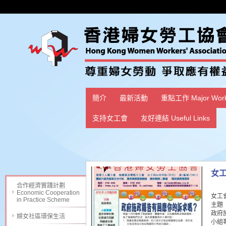
簡介
最新活動
重點工作 Major Wor
支持女工會
友好連結 Useful Links
女工
合作經濟實踐計劃
Economic Cooperation
女工
in Practice Scheme
主題
政府
婦女社區環保生活
小組