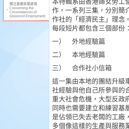
本特輯系由香港婦女勞工
關注基層就業處境
Concerning the
作，一系列三集
­，分別
Circumstances of
Grassroot Employment
作社的「經濟民主」理念
每段短片都包含三個部份
一） 外地經驗篇
二） 本地經驗篇
三） 合作社小信箱
這一集由本地的團結升級
社經驗與他自己所參與的合
重大社會危機，大型反政
同時也需要建立和練習基
是佔領已失去老闆的工廠，
多個像這樣的生產與服務