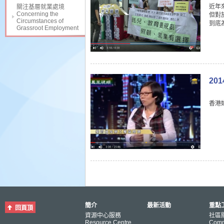
近年
關注基層就業處境
Concerning the
但對
Circumstances of
到底
Grassroot Employment
20
香港
簡介
最新活動
重點工
回頁頂
資源中心服務
社區
Resource Centre
Comm