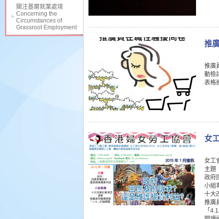
關注基層就業處境
Concerning the
Circumstances of
Grassroot Employment
推
推廣
動檢
表格連結
女工
女工
主題
政府
小組
十大
推廣
「4.