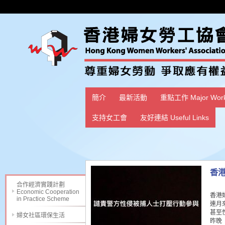
簡介
最新活動
重點工作 Major Wor
支持女工會
友好連結 Useful Links
香
合作經濟實踐計劃
Economic Cooperation
香港
in Practice Scheme
連月
甚至
婦女社區環保生活
昨晚