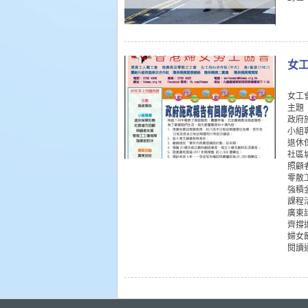
女工
女工
主題
政府
小組
退休
社區
照顧
零散
強積
課程
廣東
齊撐
婦女
閱讀