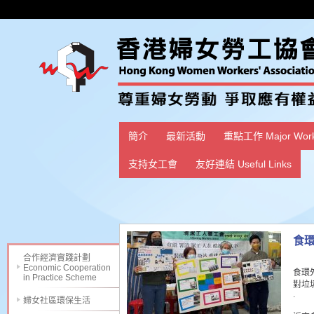
簡介
最新活動
重點工作 Major Wor
支持女工會
友好連結 Useful Links
食
合作經濟實踐計劃
Economic Cooperation
食環
in Practice Scheme
對垃
.
婦女社區環保生活