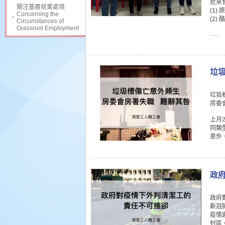
近來
關注基層就業處境
(1
Concerning the
(2
Circumstances of
Grassroot Employment
. …
垃
垃圾
房委
上月
同類
意外
政
政府
新冠
疫情
封區