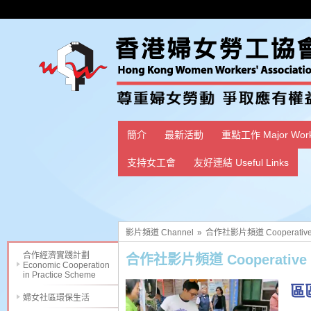
簡介
最新活動
重點工作 Major Wor
支持女工會
友好連結 Useful Links
影片頻道 Channel
»
合作社影片頻道 Cooperative 
合作經濟實踐計劃
合作社影片頻道 Cooperative 
Economic Cooperation
in Practice Scheme
區
婦女社區環保生活