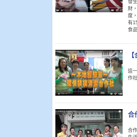
發
財
度
有
食
【
這
作
合
合作