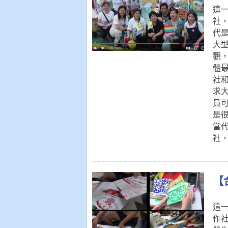
這
社
代
大
觀
體
社
求
員
是
當
社
【
這
作