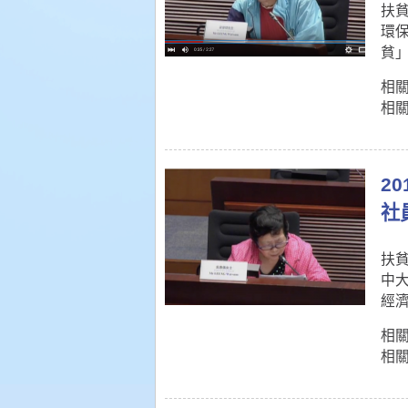
扶貧
環
貧
相關資
相關短
2
社
扶貧
中
經
相關資
相關短