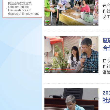
關注基層就業處境
在
Concerning the
Circumstances of
作
Grassroot Employment
女
區
合
在
作
團
2
社