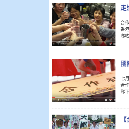
走
合
香
睇
國
七
合
睇
【