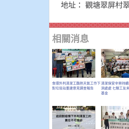
地址： 觀塘翠屏村翠
相關消息
食環外判清潔工酷熱天氣工作下
清潔保安辛勞持續
對垃圾站重建意見調查報告
洞處處 七類工友
基金