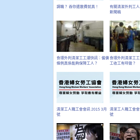
調職？ 吞你遣散費就真！
有關清潔外判工人(20
新聞稿
食環外判清潔工工潮快訊：僱傭
食環外判清潔工工
條例真係能夠保障工人？
工收工有咩做？
清潔工人職工會會訊 2015 3月
清潔工人職工會會訊 
號
號